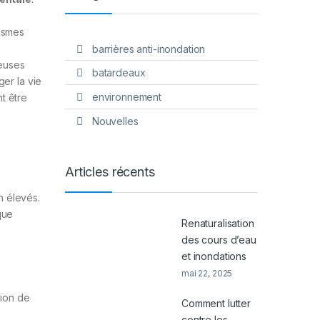
s
nismes
barrières anti-inondation
euses
batardeaux
er la vie
environnement
nt être
Nouvelles
Articles récents
n élevés.
que
Renaturalisation
des cours d’eau
et inondations
mai 22, 2025
tion de
Comment lutter
s
contre les