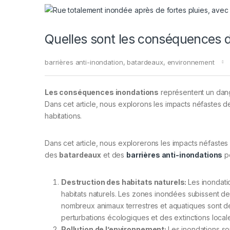
Quelles sont les conséquences d
barrières anti-inondation
,
batardeaux
,
environnement
Les conséquences inondations
représentent un dang
Dans cet article, nous explorons les impacts néfastes d
habitations.
Dans cet article, nous explorerons les impacts néfaste
des
batardeaux
et des
barrières anti-inondations
po
Destruction des habitats naturels:
Les inondat
habitats naturels. Les zones inondées subissent des
nombreux animaux terrestres et aquatiques sont dé
perturbations écologiques et des extinctions local
Pollution de l’environnement:
Les inondations s