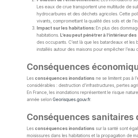
Les eaux de crue transportent une multitude de sub
hydrocarbures et des déchets agricoles. Cette pol
vivants, compromettant la qualité des sols et de l’e
Impact sur les habitations:
En plus des dommage
habitations.
L’eau peut pénétrer à l’intérieur de
des occupants. C’est là que les batardeaux et les 
installés autour des maisons pour empêcher l’eau d’e
Conséquences économique
Les
conséquences inondations
ne se limitent pas à 
considérables : destruction d’infrastructures, pertes agr
En France, les inondations représentent le risque natu
année selon
Georisques.gouv.fr
.
Conséquences sanitaires 
Les
conséquences inondations
sur la santé sont éga
moisissures dans les habitations et la propagation de ma