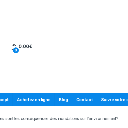
0.00
€
0
cept
Achetez en ligne
Blog
Contact
Suivre votr
les sont les conséquences des inondations sur l’environnement?