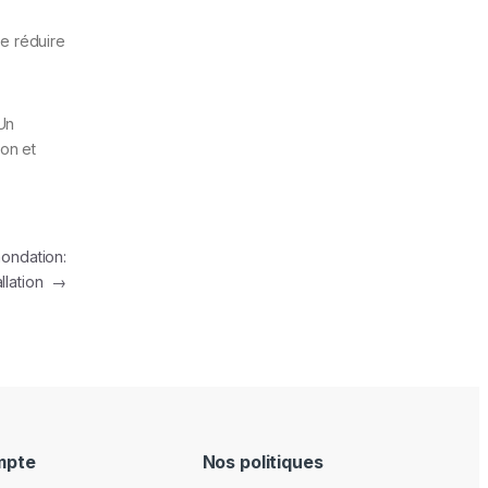
de réduire
 Un
ion et
nondation:
tallation
→
mpte
Nos politiques