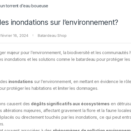
es inondations sur l’environnement?
février 16, 2024
Batardeau Shop
er majeur pour l’environnement, la biodiversité et les communautés 
es inondations et les solutions comme le batardeau pour protéger les
s des
inondations
sur l’environnement, en mettant en évidence le rôle
ur protéger les habitations et limiter les dommages.
ions causent des
dégâts significatifs aux écosystèmes
en détruisa
 altérations majeures, affectant gravement la flore et la faune locale
placés ou directement touchés par les inondations, ce qui peut entr
es.
ont souvent associées à des
phénomènes de pollution environnem