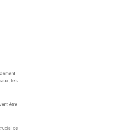
pidement
iaux, tels
vent être
crucial de