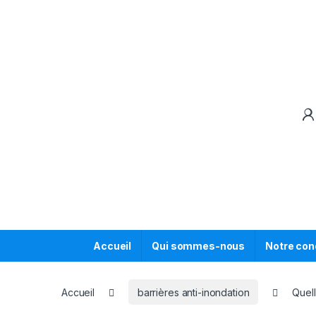
Skip to navigation
Skip to content
Accueil
Qui sommes-nous
Notre con
Accueil
barrières anti-inondation
Quel