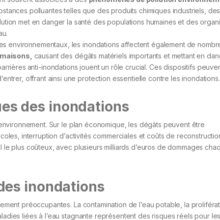
stances polluantes telles que des produits chimiques industriels, de
lution met en danger la santé des populations humaines et des orga
au.
s environnementaux, les inondations affectent également de nombr
s maisons,
causant des dégâts matériels importants et mettant en dang
barrières
anti-inondations jouent un rôle crucial. Ces dispositifs peuve
ntrer, offrant ainsi une protection essentielle contre les inondations.
s des inondations
l’environnement. Sur le plan économique, les dégâts peuvent être
icoles, interruption d’activités commerciales et coûts de reconstructio
rel le plus coûteux, avec plusieurs milliards d’euros de dommages cha
des inondations
lement préoccupantes. La contamination de l’eau potable, la proliféra
ladies liées à l’eau stagnante représentent des risques réels pour le